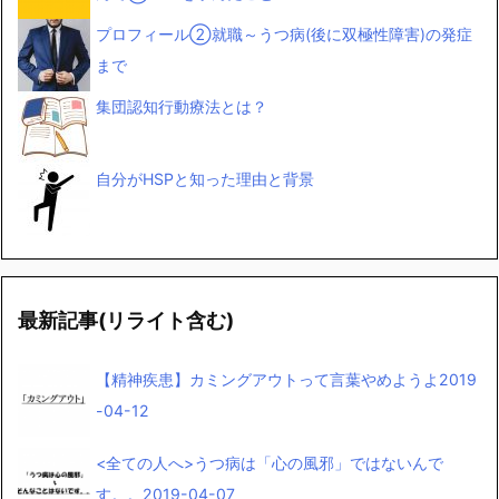
プロフィール②就職～うつ病(後に双極性障害)の発症
まで
集団認知行動療法とは？
自分がHSPと知った理由と背景
最新記事(リライト含む)
【精神疾患】カミングアウトって言葉やめようよ
2019
-04-12
<全ての人へ>うつ病は「心の風邪」ではないんで
す。。
2019-04-07