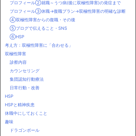
プロフィール②就職～うつ病(後に双極性障害)の発症まで
プロフィール③休職→復職プラン→双極性障害の明確な診断
④双極性障害からの復職・その後
⑤ブログで伝えること・SNS
⑥HSP
考え方：双極性障害に「合わせる」
双極性障害
診察内容
カウンセリング
集団認知行動療法
日常行動・改善
HSP
HSPと精神疾患
休職中にしておくこと
趣味
ドラゴンボール