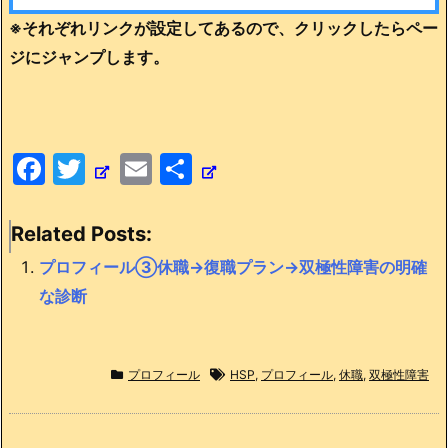
※それぞれリンクが設定してあるので、クリックしたらペー
ジにジャンプします。
F
T
E
共
a
w
m
有
c
itt
ai
Related Posts:
e
er
l
プロフィール③休職→復職プラン→双極性障害の明確
b
な診断
o
o
プロフィール
HSP
,
プロフィール
,
休職
,
双極性障害
k