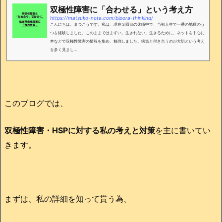
双極性障害に「合わせる」という考え方
https://matsuko-note.com/bipora-thinking/
こんにちは。まつこうです。私は、現在３回目の休職中で、当初人生で一番の地獄のう
つを経験しました。このままではまずい。生きれない。生きるために、ネットを中心に
本などで双極性障害の情報を集め、勉強しました。病気と付き合うのが大切という考え
を多く見まし...
このブログでは、
双極性障害・HSPに対する私の考えと対策
を主に書いてい
きます。
まずは、私の詳細を知って貰う為、