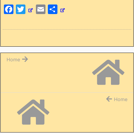
F
T
E
共
a
w
m
有
c
itt
ai
e
er
l
b
o
Home
o
k
Home