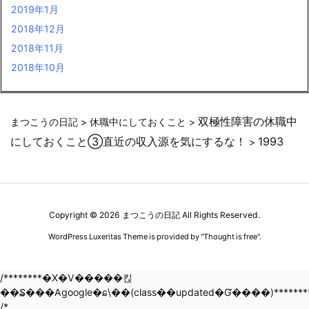
2019年1月
2018年12月
2018年11月
2018年10月
双極性障害の休職中
まつこうの日記
>
休職中にしておくこと
>
にしておくこと③直近の収入源を気にするな！
1993
>
Copyright ©
2026
まつこうの日記
All Rights Reserved.
WordPress Luxeritas Theme is provided by "
Thought is free
".
/********�X�V�����킩
��₷���Agoogle�ɕ\��(class��updated�Ɠ����)********
/*