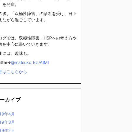
」を発症。
の後、「双極性障害」の診断を受け、日々
えながら過ごしています。
ログでは、双極性障害・HSPへの考え方や
善を中心に書いていきます。
まには、趣味も。
itter→
@matsuko_Bz7AIMI
細はこちらから
ーカイブ
019年4月
019年3月
019年2月