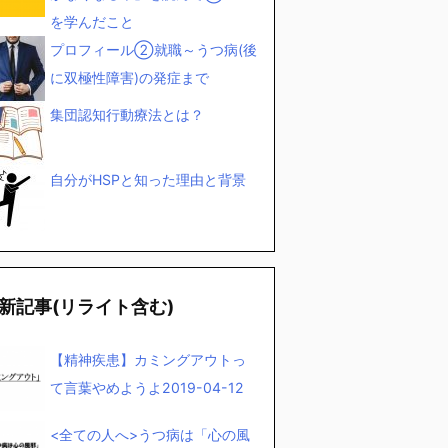
を学んだこと
プロフィール②就職～うつ病(後
に双極性障害)の発症まで
集団認知行動療法とは？
自分がHSPと知った理由と背景
新記事(リライト含む)
【精神疾患】カミングアウトっ
て言葉やめようよ
2019-04-12
<全ての人へ>うつ病は「心の風