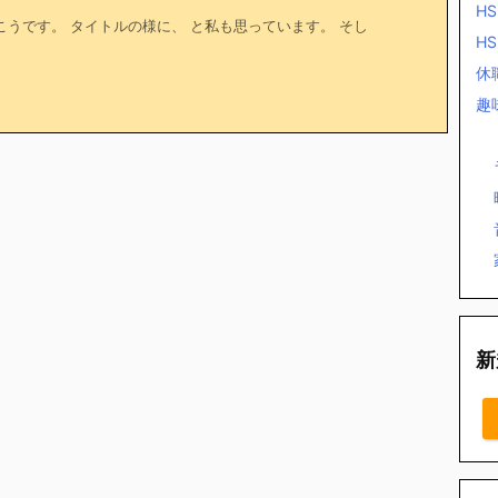
HS
こうです。 タイトルの様に、 と私も思っています。 そし
H
休
趣
新