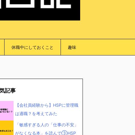
休職中にしておくこと
趣味
気記事
【会社員経験から】HSPに管理職
は適職？を考えてみた
「敏感すぎる人の「仕事の不安」
がなくなる本」を読んで③HSP