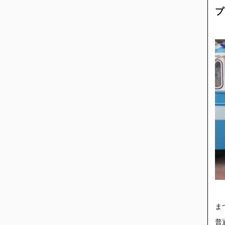
プ
ま
普