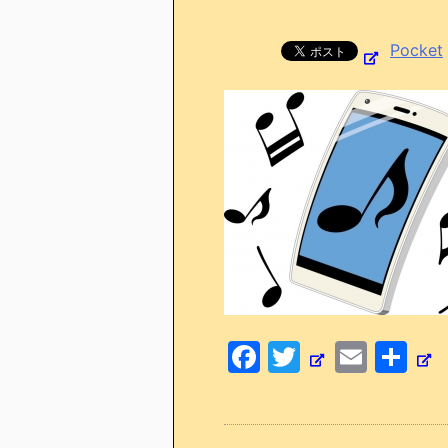
Pocket
F
T
E
共
a
w
m
有
c
itt
ai