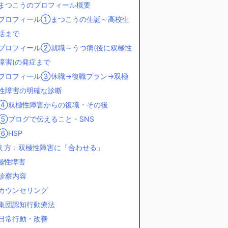
まつこうのプロフィール概要
プロフィール①まつこうの生誕～高校生
活まで
プロフィール②就職～うつ病(後に双極性
障害)の発症まで
プロフィール③休職→復職プラン→双極
性障害の明確な診断
④双極性障害からの復職・その後
⑤ブログで伝えること・SNS
⑥HSP
え方：双極性障害に「合わせる」
極性障害
診察内容
カウンセリング
集団認知行動療法
日常行動・改善