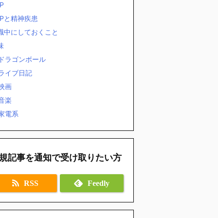
P
SPと精神疾患
職中にしておくこと
味
ドラゴンボール
ライブ日記
映画
音楽
家電系
規記事を通知で受け取りたい方
RSS
Feedly