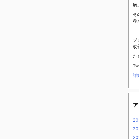
病
そ
考
ブ
改
た
Tw
詳
ア
2
2
2