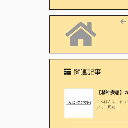
e
er
l
b
o
o
k
関連記事
【精神疾患】
こんばんは。まつ
いて、周知 ...